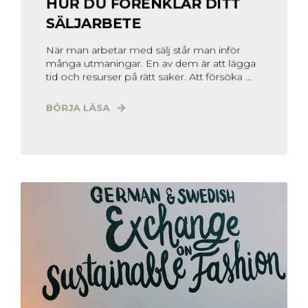
HUR DU FÖRENKLAR DITT
SÄLJARBETE
När man arbetar med sälj står man inför
många utmaningar. En av dem är att lägga
tid och resurser på rätt saker. Att försöka ...
BÖRJA LÄSA